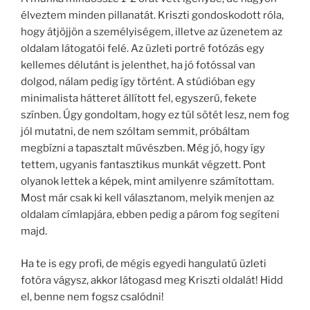
élveztem minden pillanatát. Kriszti gondoskodott róla,
hogy átjöjjön a személyiségem, illetve az üzenetem az
oldalam látogatói felé. Az üzleti portré fotózás egy
kellemes délutánt is jelenthet, ha jó fotóssal van
dolgod, nálam pedig így történt. A stúdióban egy
minimalista hátteret állított fel, egyszerű, fekete
színben. Úgy gondoltam, hogy ez túl sötét lesz, nem fog
jól mutatni, de nem szóltam semmit, próbáltam
megbízni a tapasztalt művészben. Még jó, hogy így
tettem, ugyanis fantasztikus munkát végzett. Pont
olyanok lettek a képek, mint amilyenre számítottam.
Most már csak ki kell választanom, melyik menjen az
oldalam címlapjára, ebben pedig a párom fog segíteni
majd.
Ha te is egy profi, de mégis egyedi hangulatú üzleti
fotóra vágysz, akkor látogasd meg Kriszti oldalát! Hidd
el, benne nem fogsz csalódni!