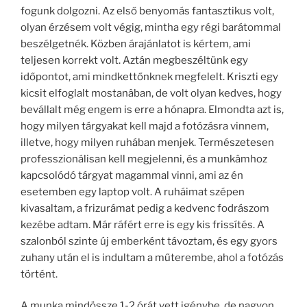
fogunk dolgozni. Az első benyomás fantasztikus volt,
olyan érzésem volt végig, mintha egy régi barátommal
beszélgetnék. Közben árajánlatot is kértem, ami
teljesen korrekt volt. Aztán megbeszéltünk egy
időpontot, ami mindkettőnknek megfelelt. Kriszti egy
kicsit elfoglalt mostanâban, de volt olyan kedves, hogy
bevállalt még engem is erre a hónapra. Elmondta azt is,
hogy milyen tárgyakat kell majd a fotózásra vinnem,
illetve, hogy milyen ruhában menjek. Természetesen
professzionálisan kell megjelenni, és a munkâmhoz
kapcsolódó tárgyat magammal vinni, ami az én
esetemben egy laptop volt. A ruháimat szépen
kivasaltam, a frizurámat pedig a kedvenc fodrászom
kezébe adtam. Már ráfért erre is egy kis frissítés. A
szalonból szinte új emberként távoztam, és egy gyors
zuhany után el is indultam a műterembe, ahol a fotózás
történt.
A munka mindössze 1-2 órát vett igénybe, de nagyon