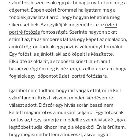
számítok, hiszen csak egy pár hónapja nyitottam meg a
cégemet. Éppen ezért örömmel hallgattam meg a
többiek javaslatait arról, hogy hogyan lehetünk még
sikeresebbek. Az egyikőjük megemlítette az
üzleti
portré fotózás
fontosságát. Szerinte nagyon sokat
számít az, ha az emberek látnak egy képet az oldaladon,
amiről rögtön tudnak egy pozitív véleményt formálni.
Egy fotóst is ajánlott, aki az ő képeit is készítette.
Elküldte az oldalát, a szoboszlaikriszti.hu-t, amit
hazaérve rögtön meg is néztem, és elhatároztam, hogy
foglalok egy időpontot üzleti portré fotózásra.
Igazából nem tudtam, hogy mit várjak ettől, mire kell
számítanom. Kriszti viszont minden kérdésemre
választ adott. Először egy hívás során beszélnem
kellett magamról és a munkám céljairól. Egy fotósnak
fontos az, hogy ismerje a modellje személyiségét, így a
legtöbbet tudja kihozni majd a képekből. Én is örültem,
hogy megismerhettem a művészt, akivel együtt