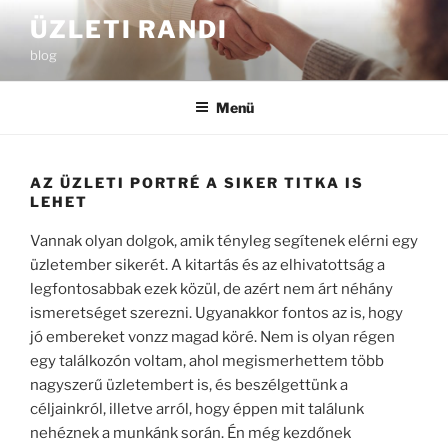
Tartalomhoz
ÜZLETI RANDI
blog
Menü
AZ ÜZLETI PORTRÉ A SIKER TITKA IS
LEHET
Vannak olyan dolgok, amik tényleg segítenek elérni egy
üzletember sikerét. A kitartás és az elhivatottság a
legfontosabbak ezek közül, de azért nem árt néhány
ismeretséget szerezni. Ugyanakkor fontos az is, hogy
jó embereket vonzz magad köré. Nem is olyan régen
egy találkozón voltam, ahol megismerhettem több
nagyszerű üzletembert is, és beszélgettünk a
céljainkról, illetve arról, hogy éppen mit találunk
nehéznek a munkánk során. Én még kezdőnek