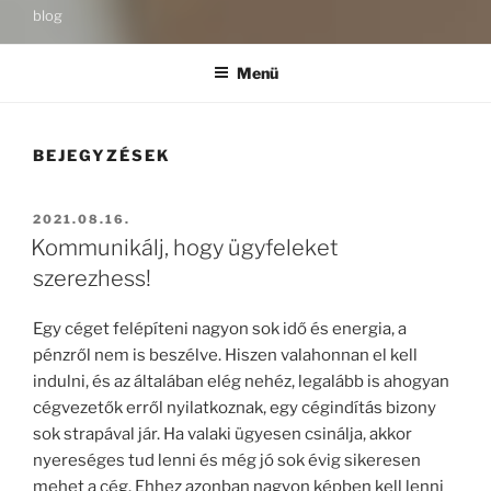
blog
Menü
BEJEGYZÉSEK
BEKÜLDVE:
2021.08.16.
Kommunikálj, hogy ügyfeleket
szerezhess!
Egy céget felépíteni nagyon sok idő és energia, a
pénzről nem is beszélve. Hiszen valahonnan el kell
indulni, és az általában elég nehéz, legalább is ahogyan
cégvezetők erről nyilatkoznak, egy cégindítás bizony
sok strapával jár. Ha valaki ügyesen csinálja, akkor
nyereséges tud lenni és még jó sok évig sikeresen
mehet a cég. Ehhez azonban nagyon képben kell lenni