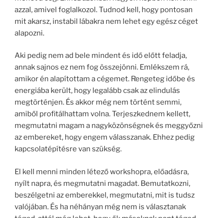
azzal, amivel foglalkozol. Tudnod kell, hogy pontosan
mit akarsz, instabil lábakra nem lehet egy egész céget
alapozni.
Aki pedig nem ad bele mindent és idő előtt feladja,
annak sajnos ez nem fog összejönni. Emlékszem rá,
amikor én alapítottam a cégemet. Rengeteg időbe és
energiába került, hogy legalább csak az elindulás
megtörténjen. És akkor még nem történt semmi,
amiből profitálhattam volna. Terjeszkednem kellett,
megmutatni magam a nagyközönségnek és meggyőzni
az embereket, hogy engem válasszanak. Ehhez pedig
kapcsolatépítésre van szükség.
El kell menni minden létező workshopra, előadásra,
nyílt napra, és megmutatni magadat. Bemutatkozni,
beszélgetni az emberekkel, megmutatni, mit is tudsz
valójában. És ha néhányan még nem is választanak