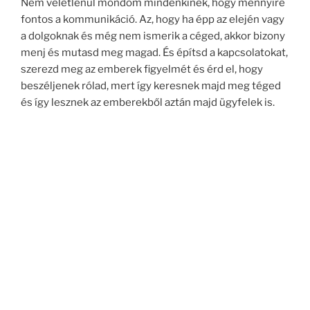
Nem véletlenül mondom mindenkinek, hogy mennyire
fontos a kommunikáció. Az, hogy ha épp az elején vagy
a dolgoknak és még nem ismerik a céged, akkor bizony
menj és mutasd meg magad. És építsd a kapcsolatokat,
szerezd meg az emberek figyelmét és érd el, hogy
beszéljenek rólad, mert így keresnek majd meg téged
és így lesznek az emberekből aztán majd ügyfelek is.
Keresés
Keresé
a
következő
kifejezésre:
OLDALAK
A bálra készült a konyha
A béke megteremtése a sikeres üzlethez