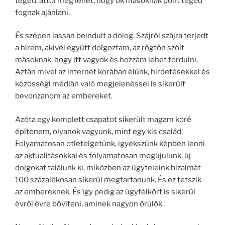
téged, attól még lehet, hogy ők másoknak pont téged
fognak ajánlani.
És szépen lassan beindult a dolog. Szájról szájra terjedt
a hírem, akivel együtt dolgoztam, az rögtön szólt
másoknak, hogy itt vagyok és hozzám lehet fordulni.
Aztán mivel az internet korában élünk, hirdetésekkel és
közösségi médián való megjelenéssel is sikerült
bevonzanom az embereket.
Azóta egy komplett csapatot sikerült magam köré
építenem, olyanok vagyunk, mint egy kis család.
Folyamatosan ötletelgetünk, igyekszünk képben lenni
az aktualitásokkal és folyamatosan megújulunk, új
dolgokat találunk ki, miközben az ügyfeleink bizalmát
100 százalékosan sikerül megtartanunk. És ez tetszik
az embereknek. És így pedig az ügyfélkört is sikerül
évről évre bővíteni, aminek nagyon örülök.