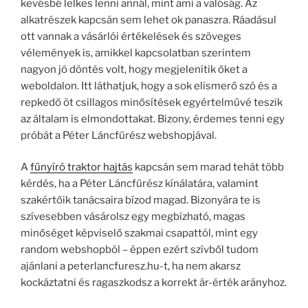
kevésbé lelkes lenni annál, mint ami a valóság. Az
alkatrészek kapcsán sem lehet ok panaszra. Ráadásul
ott vannak a vásárlói értékelések és szöveges
vélemények is, amikkel kapcsolatban szerintem
nagyon jó döntés volt, hogy megjelenítik őket a
weboldalon. Itt láthatjuk, hogy a sok elismerő szó és a
repkedő öt csillagos minősítések egyértelművé teszik
az általam is elmondottakat. Bizony, érdemes tenni egy
próbát a Péter Láncfűrész webshopjával.
A
fűnyíró traktor hajtás
kapcsán sem marad tehát több
kérdés, ha a Péter Láncfűrész kínálatára, valamint
szakértőik tanácsaira bízod magad. Bizonyára te is
szívesebben vásárolsz egy megbízható, magas
minőséget képviselő szakmai csapattól, mint egy
random webshopból – éppen ezért szívből tudom
ajánlani a peterlancfuresz.hu-t, ha nem akarsz
kockáztatni és ragaszkodsz a korrekt ár-érték arányhoz.