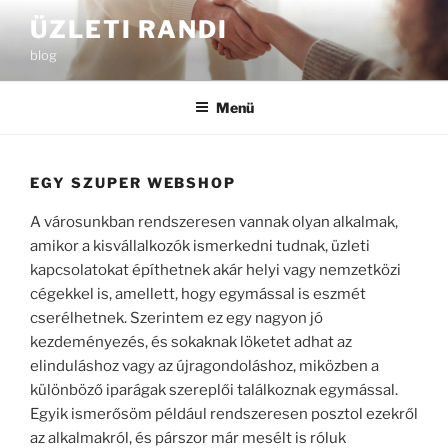
Tartalomhoz
ÜZLETI RANDI
blog
Menü
EGY SZUPER WEBSHOP
A városunkban rendszeresen vannak olyan alkalmak,
amikor a kisvállalkozók ismerkedni tudnak, üzleti
kapcsolatokat építhetnek akár helyi vagy nemzetközi
cégekkel is, amellett, hogy egymással is eszmét
cserélhetnek. Szerintem ez egy nagyon jó
kezdeményezés, és sokaknak löketet adhat az
elinduláshoz vagy az újragondoláshoz, miközben a
különböző iparágak szereplői találkoznak egymással.
Egyik ismerősöm például rendszeresen posztol ezekről
az alkalmakról, és párszor már mesélt is róluk