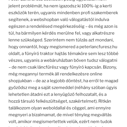
jelent problémát, ha nem igazodsz ki 100%-ig a kerti
eszközök terén, ugyanis mindenben profi szakemberek
segítenek, a webshopban való válogatástól indulva
egészen a rendelésed megérkezéséig – és még azon is
túl, ha bármilyen kérdés merülne fel, vagy alkatrészre
lenne szükséged. Szerintem nem túlzás azt mondani,
hogy onnantól, hogy megismered a peterlancfuresz.hu
oldalt, a fűnyíró traktor hajtás témaköre sem lesz többé
vészes, ugyanis a webáruházban bőven tudsz válogatni
– de nem csak láncfűrész vagy fűnyíró kapcsán. Bizony,
még megannyi termék áll rendelkezésre online
shopjukban – de az a legjobb döntést, ha erről te magad
győződsz meg a saját szemeddel (néhány szóban úgyis
lehetetlen átadni ezt a lenyűgöző felhozatalt, és a
hozzá társuló felkészültséget, szakértelmet). Ritkán
találkozom olyan weboldallal és céggel, ami ennyire
megnyeri a bizalmamat, de mivel tényleg megváltás
volt, amikor megismertettek velük, ezért nem tudok