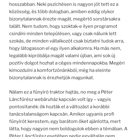
hosszabban. Neki pszichésen is nagyon jót tett ez a
közösség, és több dologban, amiben eddig olykor
bizonytalannak érezte magát, megértő sorstársakra
talált. Nem tudom, hogy szoktak-e ilyen programot
csinálni minden településen, vagy csak nálunk lett
szokás, de minden vállalkozót csak biztatni tudok arra,
hogy látogasson el egy ilyen alkalomra. Ha más nem,
legalább kipróbálja magát valami újban, ami sok új
pozitív dolgot hozhat a céges mindennapokba. Megéri
kimozdulni a komfortzónánkból, még ha eleinte
bizonytalannak is érezhetjük magunkat.
Nálam ez a fűnyíró traktor hajtás, no meg a Péter
Láncfűrész webáruház kapcsán volt így – vagyis
pontosítanék: ők hozták el a változást a korábbi
tanácstalanságom kapcsán. Amikor ugyanis profi
fűnyírót kerestem, egy barátom őket ajánlotta, mert
látta, hogy nagyon nem boldogulok ebben a témában. A
Péter Láncfűrész esetében pedig egyáltalán nem