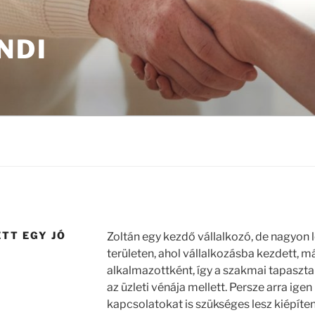
NDI
TT EGY JÓ
Zoltán egy kezdő vállalkozó, de nagyon l
területen, ahol vállalkozásba kezdett, m
alkalmazottként, így a szakmai tapasztal
az üzleti vénája mellett. Persze arra igen
kapcsolatokat is szükséges lesz kiépíten