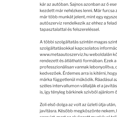
kár az autóban. Sajnos azonban az ő ese
kezdett már nehézkes lenni. Már furcsa za
már több munkát jelent, mint egy egysze
autószerviz rendelkezik az ehhez a fel
tapasztalattal és felszereléssel.
A többi szolgáltatás szintén magas szint
szolgáltatásokkal kapcsolatos informác
www.metaautoszerviz.hu weboldalán kö
rendezett és átlátható formában. Ezek a
professzionálisan vannak lebonyolítva, d
kedvezőek. Érdemes arra is kitérni, hogy
márka függetlenül működik. Ráadásul az 
széles intervallumon vállalják el a javít
is, így tényleg bárkinek szívből ajánlom 
Zoli első dolga az volt az üzleti útja után
javításra. Később megköszönte nekem, h