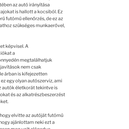
tében az autó irányítása
jokat is hallott a kocsiból. Ez
rű futómű ellenőrzés, de ez az
adathoz szükséges munkaerővel,
et képvisel. A
iókat a
nnyedén megtalálhatjuk
 javítások nem csak
e árban is kifejezetten
 ez egy olyan autószerviz, ami
autók életkorát tekintve is
ásokat és az alkatrészbeszerzést
őket.
, hogy elvitte az autóját futómű
ogy ajánlottam neki ezt a