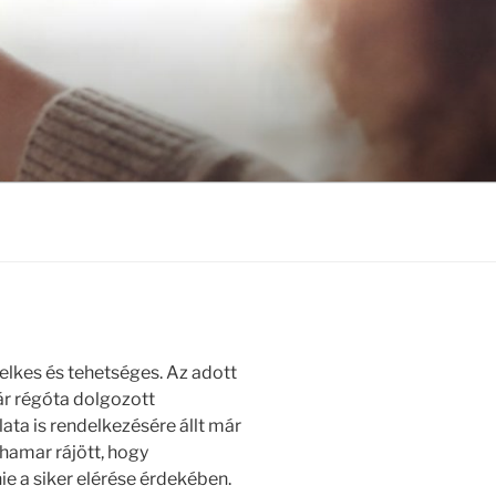
elkes és tehetséges. Az adott
ár régóta dolgozott
ata is rendelkezésére állt már
 hamar rájött, hogy
ie a siker elérése érdekében.