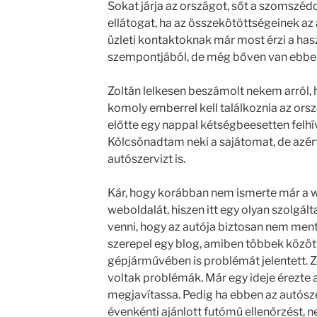
Sokat járja az országot, sőt a szomszéd
ellátogat, ha az összekötöttségeinek az
üzleti kontaktoknak már most érzi a has
szempontjából, de még bőven van ebben
Zoltán lelkesen beszámolt nekem arról,
komoly emberrel kell találkoznia az or
előtte egy nappal kétségbeesetten felhív
Kölcsönadtam neki a sajátomat, de azért
autószervizt is.
Kár, hogy korábban nem ismerte már a
weboldalát, hiszen itt egy olyan szolgált
venni, hogy az autója biztosan nem men
szerepel egy blog, amiben többek között a
gépjárművében is problémát jelentett. Z
voltak problémák. Már egy ideje érezte 
megjavítassa. Pedig ha ebben az autósz
évenkénti ajánlott futómű ellenőrzést,