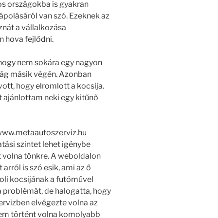
os országokba is gyakran
 ápolásáról van szó. Ezeknek az
znát a vállalkozása
 hova fejlődni.
 hogy nem sokára egy nagyon
szág másik végén. Azonban
ott, hogy elromlott a kocsija.
 ajánlottam neki egy kitűnő
 www.metaautoszerviz.hu
atási szintet lehet igénybe
t volna tönkre. A weboldalon
rról is szó esik, ami az ő
oli kocsijának a futóművel
a problémát, de halogatta, hogy
ervizben elvégezte volna az
 nem történt volna komolyabb